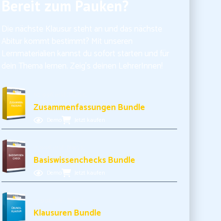
Bereit zum Pauken?
Die nächste Klausur steht an und das nächste
Abitur kommt bestimmt? Mit unseren
Lernmaterialien kannst du sofort starten und für
dein Thema lernen. Zeig’s deinen LehrerInnen!
10,99€ inkl. MwSt.
Zusammenfassungen Bundle
Demo
Jetzt kaufen
11,99€ inkl. MwSt.
Basiswissenchecks Bundle
Demo
Jetzt kaufen
17,99€ inkl. MwSt.
Klausuren Bundle