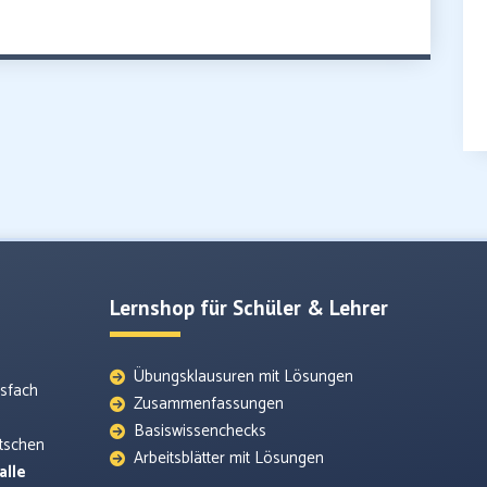
Lernshop für Schüler & Lehrer
Übungsklausuren mit Lösungen
tsfach
Zusammenfassungen
Basiswissenchecks
utschen
Arbeitsblätter mit Lösungen
alle