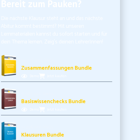
Bereit zum Pauken?
Die nächste Klausur steht an und das nächste
Abitur kommt bestimmt? Mit unseren
Lernmaterialien kannst du sofort starten und für
dein Thema lernen. Zeig’s deinen LehrerInnen!
10,99€ inkl. MwSt.
Zusammenfassungen Bundle
Demo
Jetzt kaufen
11,99€ inkl. MwSt.
Basiswissenchecks Bundle
Demo
Jetzt kaufen
17,99€ inkl. MwSt.
Klausuren Bundle