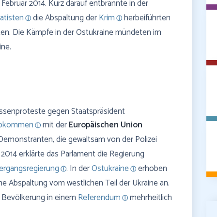
Februar 2014. Kurz darauf entbrannte in der
atisten
die Abspaltung der
Krim
herbeiführten
lten. Die Kämpfe in der Ostukraine mündeten im
ine.
assenproteste gegen Staatspräsident
sabkommen
mit der
Europäischen Union
Demonstranten, die gewaltsam von der Polizei
r 2014 erklärte das Parlament die Regierung
ergangsregierung
. In der
Ostukraine
erhoben
ne Abspaltung vom westlichen Teil der Ukraine an.
e Bevölkerung in einem
Referendum
mehrheitlich