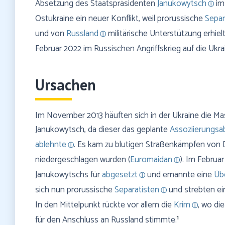
Absetzung des Staatspräsidenten
Janukowytsch
im 
Ostukraine ein neuer Konflikt, weil prorussische
Separ
und von
Russland
militärische Unterstützung erhie
Februar 2022 im Russischen Angriffskrieg auf die Ukra
Ursachen
Im November 2013 häuften sich in der Ukraine die M
Janukowytsch, da dieser das geplante
Assoziierung
ablehnte
. Es kam zu blutigen Straßenkämpfen von 
niedergeschlagen wurden (
Euromaidan
). Im Februa
Janukowytschs für
abgesetzt
und ernannte eine
Üb
sich nun prorussische
Separatisten
und strebten ei
In den Mittelpunkt rückte vor allem die
Krim
, wo di
1
für den Anschluss an Russland stimmte.