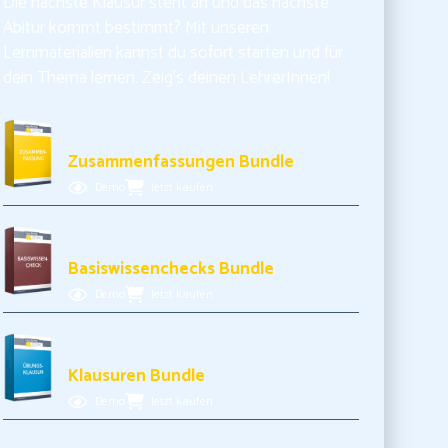
Die nächste Klausur steht an und das nächste
Abitur kommt bestimmt? Mit unseren
Lernmaterialien kannst du sofort starten und für
dein Thema lernen. Zeig’s deinen LehrerInnen!
10,99€ inkl. MwSt.
Zusammenfassungen Bundle
Demo
Jetzt kaufen
11,99€ inkl. MwSt.
Basiswissenchecks Bundle
Demo
Jetzt kaufen
17,99€ inkl. MwSt.
Klausuren Bundle
Demo
Jetzt kaufen