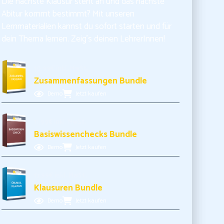
Die nächste Klausur steht an und das nächste
Abitur kommt bestimmt? Mit unseren
Lernmaterialien kannst du sofort starten und für
dein Thema lernen. Zeig’s deinen LehrerInnen!
10,99€ inkl. MwSt.
Zusammenfassungen Bundle
Demo
Jetzt kaufen
11,99€ inkl. MwSt.
Basiswissenchecks Bundle
Demo
Jetzt kaufen
17,99€ inkl. MwSt.
Klausuren Bundle
Demo
Jetzt kaufen