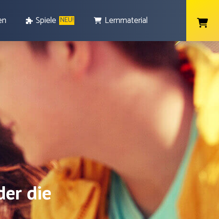
en
Spiele
Lernmaterial
NEU!
der die