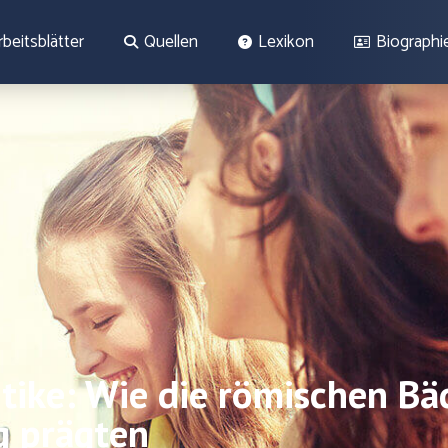
rbeitsblätter
Quellen
Lexikon
Biographi
tike: Wie die römischen Bä
g prägten