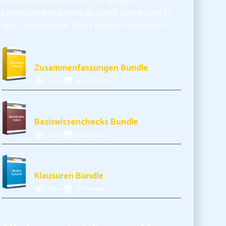
Abitur kommt bestimmt? Mit unseren
Lernmaterialien kannst du sofort starten und für
dein Thema lernen. Zeig’s deinen LehrerInnen!
10,99€ inkl. MwSt.
Zusammenfassungen Bundle
Demo
Jetzt kaufen
11,99€ inkl. MwSt.
Basiswissenchecks Bundle
Demo
Jetzt kaufen
17,99€ inkl. MwSt.
Klausuren Bundle
Demo
Jetzt kaufen