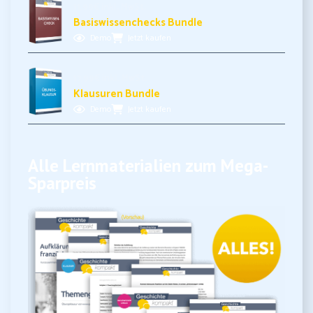
11,99€ inkl. MwSt.
Basiswissenchecks Bundle
Demo
Jetzt kaufen
17,99€ inkl. MwSt.
Klausuren Bundle
Demo
Jetzt kaufen
Alle Lernmaterialien zum Mega-
Sparpreis