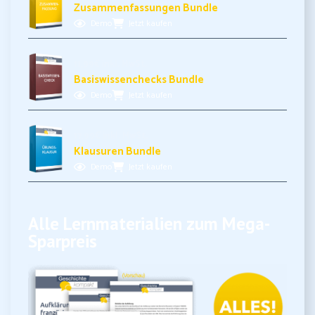
Zusammenfassungen Bundle
Demo
Jetzt kaufen
11,99€ inkl. MwSt.
Basiswissenchecks Bundle
Demo
Jetzt kaufen
17,99€ inkl. MwSt.
Klausuren Bundle
Demo
Jetzt kaufen
Alle Lernmaterialien zum Mega-
Sparpreis