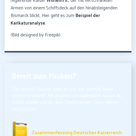
regierende Kaiser
Wilhelm II.
, der mit verschränkten
Armen von einem Schiffsdeck auf den hinabsteigenden
Bismarck blickt. Hier geht es zum
Beispiel der
Karikaturanalyse
.
(Bild designed by Freepik)
Bereit zum Pauken?
Die nächste Klausur steht an und das nächste Abitur
kommt bestimmt? Mit unseren Lernmaterialien kannst du
sofort starten und für dein Thema lernen. Zeig’s deinen
LehrerInnen!
3,49€ inkl. MwSt.
Zusammenfassung Deutsches Kaiserreich