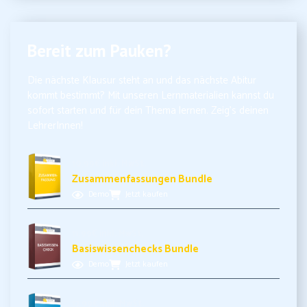
Bereit zum Pauken?
Die nächste Klausur steht an und das nächste Abitur
kommt bestimmt? Mit unseren Lernmaterialien kannst du
sofort starten und für dein Thema lernen. Zeig’s deinen
LehrerInnen!
10,99€ inkl. MwSt.
Zusammenfassungen Bundle
Demo
Jetzt kaufen
11,99€ inkl. MwSt.
Basiswissenchecks Bundle
Demo
Jetzt kaufen
17,99€ inkl. MwSt.