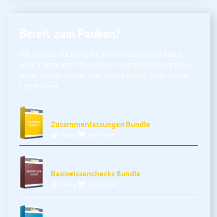
Bereit zum Pauken?
Die nächste Klausur steht an und das nächste Abitur
kommt bestimmt? Mit unseren Lernmaterialien kannst du
sofort starten und für dein Thema lernen. Zeig’s deinen
LehrerInnen!
10,99€ inkl. MwSt.
Zusammenfassungen Bundle
Demo
Jetzt kaufen
11,99€ inkl. MwSt.
Basiswissenchecks Bundle
Demo
Jetzt kaufen
17,99€ inkl. MwSt.