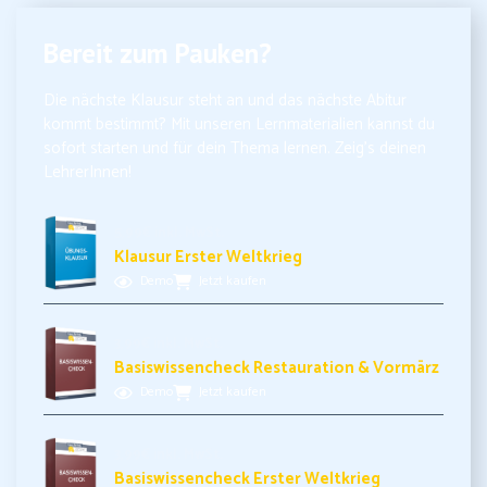
Bereit zum Pauken?
Die nächste Klausur steht an und das nächste Abitur
kommt bestimmt? Mit unseren Lernmaterialien kannst du
sofort starten und für dein Thema lernen. Zeig’s deinen
LehrerInnen!
5,99€ inkl. MwSt.
Klausur Erster Weltkrieg
Demo
Jetzt kaufen
3,99€ inkl. MwSt.
Basiswissencheck Restauration & Vormärz
Demo
Jetzt kaufen
3,99€ inkl. MwSt.
Basiswissencheck Erster Weltkrieg