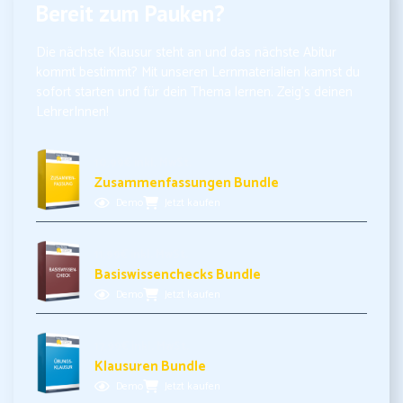
Bereit zum Pauken?
Die nächste Klausur steht an und das nächste Abitur
kommt bestimmt? Mit unseren Lernmaterialien kannst du
sofort starten und für dein Thema lernen. Zeig’s deinen
LehrerInnen!
10,99€ inkl. MwSt.
Zusammenfassungen Bundle
Demo
Jetzt kaufen
11,99€ inkl. MwSt.
Basiswissenchecks Bundle
Demo
Jetzt kaufen
17,99€ inkl. MwSt.
Klausuren Bundle
Demo
Jetzt kaufen