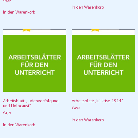
€
4,99
In den Warenkorb
In den Warenkorb
Arbeitsblatt: „Judenverfolgung
Arbeitsblatt: „Julikrise 1914“
und Holocaust“
€
4,99
€
4,99
In den Warenkorb
In den Warenkorb