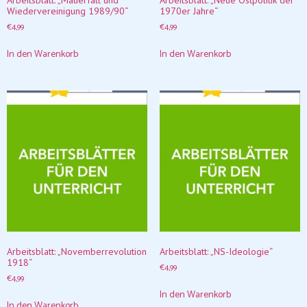
Arbeitsblatt: „Mauerfall und
Arbeitsblatt: „Neue Ostpolitik der
Wiedervereinigung 1989/90“
1970er Jahre“
€
4,99
€
4,99
In den Warenkorb
In den Warenkorb
Arbeitsblatt: „Novemberrevolution
Arbeitsblatt: „NS-Ideologie“
1918“
€
4,99
€
4,99
In den Warenkorb
In den Warenkorb