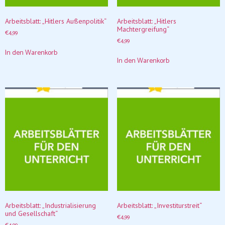
Arbeitsblatt: „Hitlers Außenpolitik“
Arbeitsblatt: „Hitlers
Machtergreifung“
€
4,99
€
4,99
In den Warenkorb
In den Warenkorb
Arbeitsblatt: „Industrialisierung
Arbeitsblatt: „Investiturstreit“
und Gesellschaft“
€
4,99