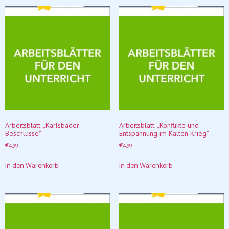
Arbeitsblatt: „Karlsbader
Arbeitsblatt: „Konflikte und
Beschlüsse“
Entspannung im Kalten Krieg“
€
4,99
€
4,99
In den Warenkorb
In den Warenkorb