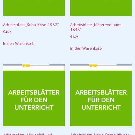
Arbeitsblatt: „Kuba-Krise 1962“
Arbeitsblatt: „Märzrevolution
1848“
€
4,99
€
4,99
In den Warenkorb
In den Warenkorb