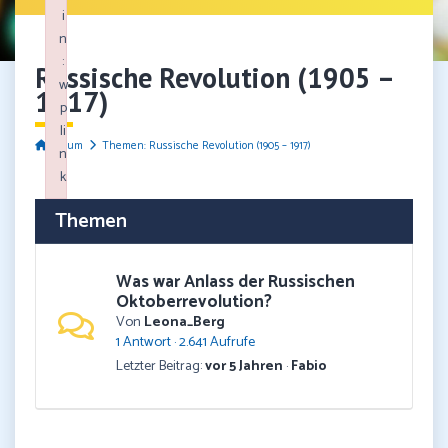
i
n
:
Russische Revolution (1905 –
w
1917)
p
li
Forum
Themen: Russische Revolution (1905 – 1917)
n
k
Failed to initialize plugin: wplink
Themen
Was war Anlass der Russischen
Oktoberrevolution?
Von
Leona_Berg
1 Antwort · 2.641 Aufrufe
Letzter Beitrag:
vor 5 Jahren
·
Fabio