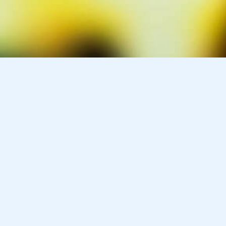
Geschichte kompakt
Geschichte kompakt ist eine Internetplattform, die vor
allem
Schülerinnen
und
Schülern
das Lernen für das
Unterrichtsfach Geschichte erleichtern soll. Sie bietet aber auch allen
anderen Geschichtsfans die Möglichkeit, die wichtigsten Ereignisse
der deutschen Vergangenheit einfach und schnell zu verstehen. Wir
erklären Dir
alle Themen einfach, kompakt und verständlich
:
Dann klappt’s auch garantiert mit der
Klausurvorbereitung
– und