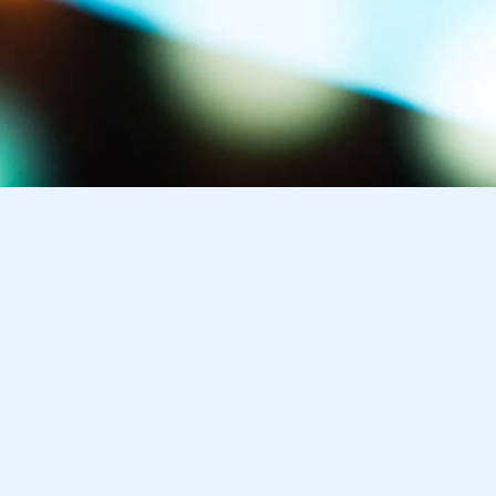
Geschichte kompakt
Geschichte kompakt ist eine Internetplattform, die vor
allem
Schülerinnen
und
Schülern
das Lernen für das Unterrich
Geschichte erleichtern soll. Sie bietet aber auch allen anderen