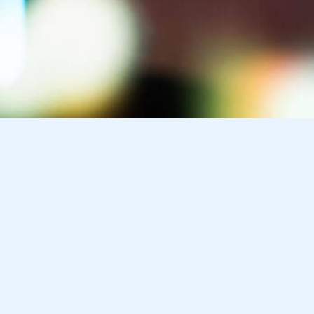
Lernshop für Schüler & Lehrer
Übungsklausuren mit Lösungen
tsfach
Zusammenfassungen
Basiswissenchecks